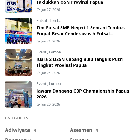
Taklukkan OSN Provinsi Papua
Jun 27, 2026
Futsal
,
Lomba
Tim Futsal SMP Negeri 1 Sentani Tembus
Empat Besar Cenderawasih Futsal
Championship Series I 2026
Jun 21, 2026
Event
,
Lomba
Juara 2 O2SN Cabang Bulu Tangkis Putri
Tingkat Provinsi Papua
Jun 24, 2026
Event
,
Lomba
Jawara Dongeng CBP Championship Papua
2026
Jun 20, 2026
CATEGORIES
Adiwiyata
Asesmen
[3]
[3]