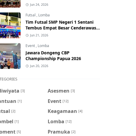
Jun 24, 2026
Futsal
,
Lomba
Tim Futsal SMP Negeri 1 Sentani
Tembus Empat Besar Cenderawasih
Futsal Championship Series I 2026
Jun 21, 2026
Event
,
Lomba
Jawara Dongeng CBP
Championship Papua 2026
Jun 20, 2026
TEGORIES
diwiyata
Asesmen
[3]
[3]
antuan
Event
[1]
[12]
tsal
Keagamaan
[2]
[4]
ombel
Lomba
[1]
[12]
oment
Pramuka
[5]
[2]