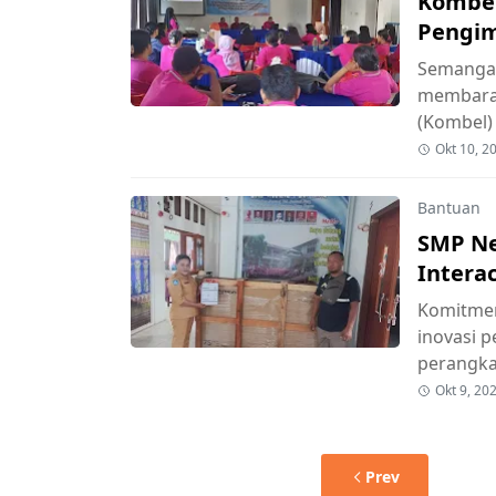
Kombel
Pengim
KSP
Semangat
membara 
(Kombel)
Okt 10, 2
Bantuan
SMP Ne
Interac
Komitmen
inovasi 
perangka
Okt 9, 20
Prev