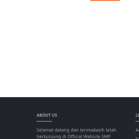
ABOUT US
L
Selamat datang dan terimakasih telah
A
berkunjung di Official Website SMP
D