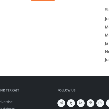
BL
Ju
M
M
Ja
N
Ju
INK TERKAIT
FOLLOW US
dvertise
isclaimer