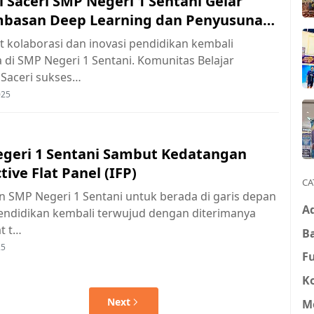
 Saceri SMP Negeri 1 Sentani Gelar
basan Deep Learning dan Penyusunan
 kolaborasi dan inovasi pendidikan kembali
di SMP Negeri 1 Sentani. Komunitas Belajar
 Saceri sukses…
025
geri 1 Sentani Sambut Kedatangan
tive Flat Panel (IFP)
CA
 SMP Negeri 1 Sentani untuk berada di garis depan
A
pendidikan kembali terwujud dengan diterimanya
t t…
B
25
Fu
K
Next
M