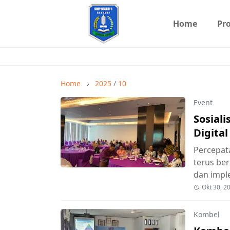
Home
Pro
Home
2025
/
10
Event
Sosiali
Digita
Percepat
terus ber
dan imp
Okt 30, 2
Kombel