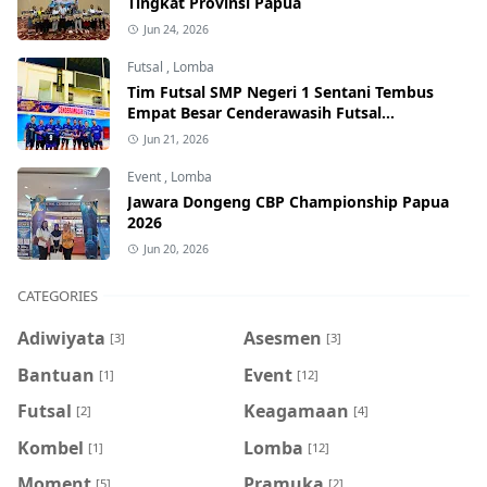
Tingkat Provinsi Papua
Jun 24, 2026
Futsal
,
Lomba
Tim Futsal SMP Negeri 1 Sentani Tembus
Empat Besar Cenderawasih Futsal
Championship Series I 2026
Jun 21, 2026
Event
,
Lomba
Jawara Dongeng CBP Championship Papua
2026
Jun 20, 2026
CATEGORIES
Adiwiyata
Asesmen
[3]
[3]
Bantuan
Event
[1]
[12]
Futsal
Keagamaan
[2]
[4]
Kombel
Lomba
[1]
[12]
Moment
Pramuka
[5]
[2]