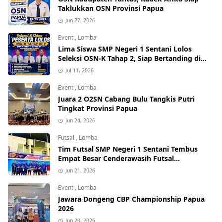
Taklukkan OSN Provinsi Papua
Jun 27, 2026
Event
,
Lomba
Lima Siswa SMP Negeri 1 Sentani Lolos
Seleksi OSN-K Tahap 2, Siap Bertanding di
Tingkat Provinsi
Jul 11, 2026
Event
,
Lomba
Juara 2 O2SN Cabang Bulu Tangkis Putri
Tingkat Provinsi Papua
Jun 24, 2026
Futsal
,
Lomba
Tim Futsal SMP Negeri 1 Sentani Tembus
Empat Besar Cenderawasih Futsal
Championship Series I 2026
Jun 21, 2026
Event
,
Lomba
Jawara Dongeng CBP Championship Papua
2026
Jun 20, 2026