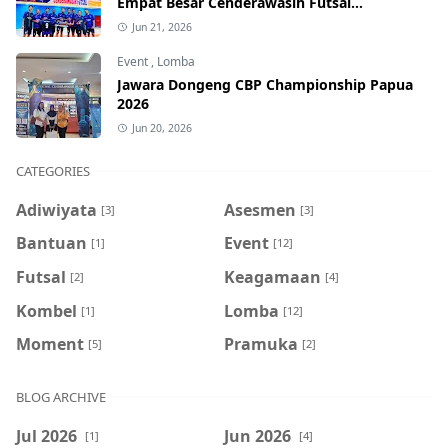
Empat Besar Cenderawasih Futsal
Championship Series I 2026
Jun 21, 2026
Event
,
Lomba
Jawara Dongeng CBP Championship Papua
2026
Jun 20, 2026
CATEGORIES
Adiwiyata
Asesmen
[3]
[3]
Bantuan
Event
[1]
[12]
Futsal
Keagamaan
[2]
[4]
Kombel
Lomba
[1]
[12]
Moment
Pramuka
[5]
[2]
BLOG ARCHIVE
Jul 2026
Jun 2026
[1]
[4]