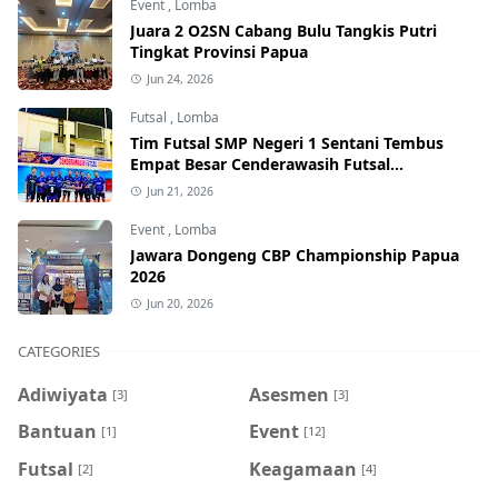
Event
,
Lomba
Juara 2 O2SN Cabang Bulu Tangkis Putri
Tingkat Provinsi Papua
Jun 24, 2026
Futsal
,
Lomba
Tim Futsal SMP Negeri 1 Sentani Tembus
Empat Besar Cenderawasih Futsal
Championship Series I 2026
Jun 21, 2026
Event
,
Lomba
Jawara Dongeng CBP Championship Papua
2026
Jun 20, 2026
CATEGORIES
Adiwiyata
Asesmen
[3]
[3]
Bantuan
Event
[1]
[12]
Futsal
Keagamaan
[2]
[4]